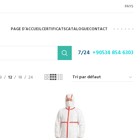
PAYS
PAGE D’ACCUEIL
CERTIFICATS
CATALOGUE
CONTACT
7/24
+90534 854 6303
9
12
18
24