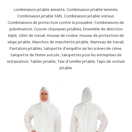
combinaison jetable amiante
,
Combinaison jetable laminée
,
Combinaison jetable SMS
,
Combinaison jetable visiteur
,
Combinaisons de protection contre la poussière
,
Combinaisons de
pulvérisation
,
Couvre-chaussures jetables
,
Ensemble de direction
triple
,
Gilet de travail
,
Housse de civière
,
Housse de protection de
siège jetable
,
Manchon de manchette jetable
,
Manteau de travail
,
Pantalons jetables
,
Salopette d’enquête sur les scènes de crime
,
Salopette de ferme avicole
,
Salopettes pour les entreprises de
restauration
,
Tablier jetable
,
Taie d’oreiller jetable
,
Tapis de voiture
jetable