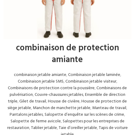
combinaison de protection
amiante
combinaison jetable amiante
,
Combinaison jetable laminée
,
Combinaison jetable SMS
,
Combinaison jetable visiteur
,
Combinaisons de protection contre la poussière
,
Combinaisons de
pulvérisation
,
Couvre-chaussures jetables
,
Ensemble de direction
triple
,
Gilet de travail
,
Housse de civière
,
Housse de protection de
siège jetable
,
Manchon de manchette jetable
,
Manteau de travail
,
Pantalons jetables
,
Salopette d’enquête sur les scènes de crime
,
Salopette de ferme avicole
,
Salopettes pour les entreprises de
restauration
,
Tablier jetable
,
Taie d’oreiller jetable
,
Tapis de voiture
jetable