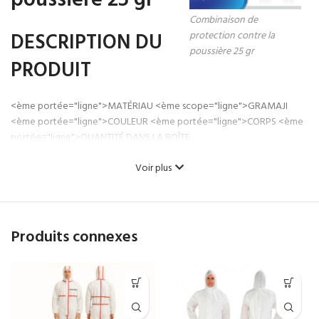
poussière 25 gr
Combinaison de
DESCRIPTION DU
protection contre la
poussière 25 gr
PRODUIT
<ème portée="ligne">MATÉRIAU <ème scope="ligne">GRAMAJI
<ème portée="ligne">COULEUR <ème portée="ligne">CORPS <ème
portée="ligne">QUANTITÉ DANS LA BOÎTE
55*
Voir plus
<ème portée="ligne">DESI
ans
Produits connexes
Combinaison
DÉFINITION DU
jetable
:
MODÈLE