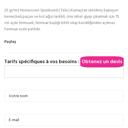
25 gr/m2 Nonwoven Spunbond ( Tela ) Kumaştan üretilmiş kapüşon
kenarı,beli,paçası ve kol ağızı lastikli, önü rahat giyip çıkarmak için 75
cm açılır fermuarlı, fermuar başlığı kilitli olup kendiliğinden açılmaz.
Fermuar üzeri patlıdır.
Paylaş
Tarifs spécifiques à vos besoins :
Obtenez un devis