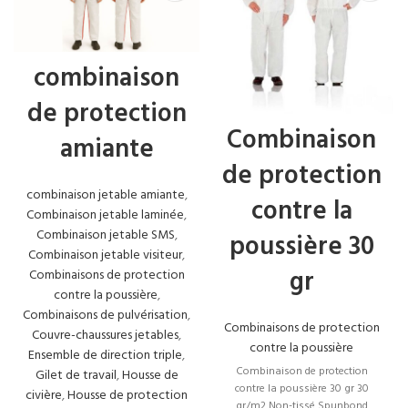
Fabriqué en tissu 25gr/m2, le
bord de la capuche, la taille,
la jambe et la manche sont
combinaison
élastiques, le devant dispose
d’une fermeture éclair
de protection
d’ouverture de 80 cm pour
CARACTÉRISTIQUE
:
une mise et un retrait
Combinaison
DU PRODUIT
amiante
confortables, le capuchon
de fermeture éclair est
de protection
verrouillé et ne s’ouvre pas
automatiquement. La
combinaison jetable amiante
,
contre la
fermeture éclair est tapotée
Combinaison jetable laminée
,
dessus.
Combinaison jetable SMS
,
poussière 30
Combinaison jetable visiteur
,
gr
Il est perméable à l’air,
Combinaisons de protection
hydrofuge, ignifuge,
contre la poussière
,
antiparticules, ne forme pas
FABRIC FEATURE
Combinaisons de pulvérisation
,
:
de bactéries, léger et doux. Il
Combinaisons de protection
Couvre-chaussures jetables
,
est généralement utilisé
contre la poussière
Ensemble de direction triple
,
comme salopette
Combinaison de protection
Gilet de travail
,
Housse de
contre la poussière 30 gr 30
civière
,
Housse de protection
Non-tissé
gr/m2 Non-tissé Spunbond