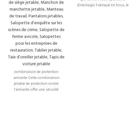
de siège jetable
,
Manchon de
Spunbond
(Entoilage) Fabriqué en tissu, le
manchette jetable
,
Manteau
:
(
bord de la
de travail
,
Pantalons jetables
,
Entoilage
)
Salopette d’enquête sur les
scènes de crime
,
Salopette de
ferme avicole
,
Salopettes
Les hommes et les femmes
M. LADY
:
pour les entreprises de
peuvent utiliser l’unisexe
restauration
,
Tablier jetable
,
Taie d’oreiller jetable
,
Tapis de
Epaisseur :
:
voiture jetable
25g
r/m2
combinaison de protection
amiante Cette combinaison
:
blanc
jetable de protection contre
l’amiante offre une sécurité
optimale pour les travailleurs
Taille
exposés aux
:
standard :
XL
QUANTITÉ DANS
1
:
L’EMBALLAGE