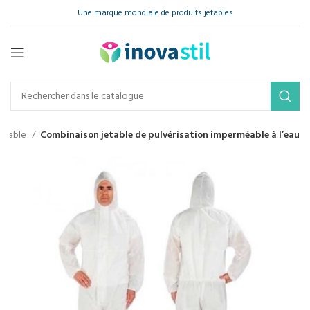
Une marque mondiale de produits jetables
méable
Combinaison jetable de pulvérisation imperméable à l’eau