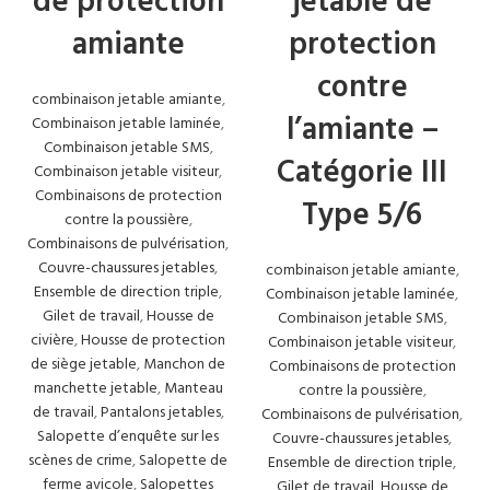
de protection
jetable de
d’exportation réussi en tant que pionnier dans des options telles que
amiante
protection
les couvre-chaussures classiques, les couvre-chaussures blancs, les
couvre-chaussures à semelle antidérapante.
contre
combinaison jetable amiante
,
C’est pourquoi vous pouvez profiter de notre service de couvre-
l’amiante –
Combinaison jetable laminée
,
chaussures en gros en profitant des variétés liées à chaque couvre-
Combinaison jetable SMS
,
Catégorie III
chaussures dont vous avez besoin. Avec un service de couvre-
Combinaison jetable visiteur
,
chaussures de qualité, vous pouvez facilement choisir ces couvre-
Combinaisons de protection
Type 5/6
chaussures sur le long terme. Il est important de faire des achats en
contre la poussière
,
gros, en particulier dans les couvre-chaussures nécessaires dans des
Combinaisons de pulvérisation
,
environnements tels que les hôpitaux. Parce que les couvre-
Couvre-chaussures jetables
,
combinaison jetable amiante
,
chaussures sont généralement jetables, ils peuvent s’épuiser
Ensemble de direction triple
,
Combinaison jetable laminée
,
rapidement.
Gilet de travail
,
Housse de
Combinaison jetable SMS
,
civière
,
Housse de protection
Combinaison jetable visiteur
,
Service de qualité dans l’achat en
de siège jetable
,
Manchon de
Combinaisons de protection
manchette jetable
,
Manteau
gros de couvre-chaussures
contre la poussière
,
de travail
,
Pantalons jetables
,
Combinaisons de pulvérisation
,
Salopette d’enquête sur les
Couvre-chaussures jetables
,
En tant qu’entreprise de vente en gros de couvre-chaussures à
scènes de crime
,
Salopette de
Ensemble de direction triple
,
Istanbul, vous pouvez toujours bénéficier de services de
vente en
ferme avicole
,
Salopettes
Gilet de travail
,
Housse de