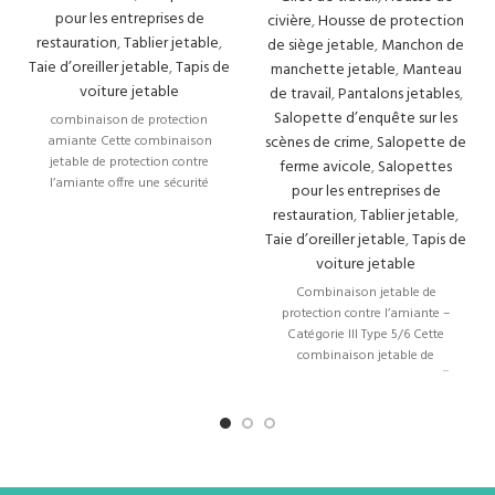
gros de couvre-chaussures
avec les productions de qualité fournies
pour les entreprises de
civière
,
Housse de protection
à Istanbul. Nous sommes une entreprise qui a toujours été connue
restauration
,
Tablier jetable
,
de siège jetable
,
Manchon de
pour fournir des services dans ce domaine depuis longtemps. Grâce à
Taie d’oreiller jetable
,
Tapis de
manchette jetable
,
Manteau
notre expérience, vous pouvez toujours contacter notre entreprise
voiture jetable
de travail
,
Pantalons jetables
,
pour obtenir le service le plus sûr en matière de couvre-chaussures.
Salopette d’enquête sur les
combinaison de protection
amiante Cette combinaison
scènes de crime
,
Salopette de
Avec la succursale d’Ankara couvrant les chaussures en gros, vous
jetable de protection contre
ferme avicole
,
Salopettes
pouvez facilement obtenir vos
couvre-chaussures
pour les achats
l’amiante offre une sécurité
pour les entreprises de
en gros à Ankara. Avec de nombreuses options de couvre-chaussures,
optimale pour les travailleurs
restauration
,
Tablier jetable
,
exposés aux
vous pouvez acheter en gros en choisissant tous les couvre-
Taie d’oreiller jetable
,
Tapis de
chaussures en fonction de vos besoins. Puisque nous offrons un service
voiture jetable
de qualité dans ce domaine, vous pouvez toujours faire un achat car
Combinaison jetable de
nous avons également un service de vente en gros. Il est possible de
protection contre l’amiante –
contacter notre société même en cas d’urgence.
Catégorie III Type 5/6 Cette
combinaison jetable de
Pourquoi le service de couvre-
protection contre l’amiante offre
une
chaussures en gros est-il préférable
?
Le service de vente en gros de couvre-chaussures à Izmir est l’un des