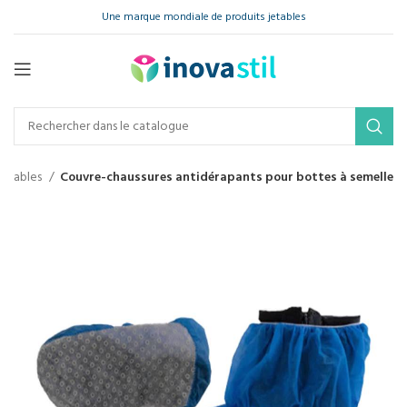
Une marque mondiale de produits jetables
jetables
Couvre-chaussures antidérapants pour bottes à semelle