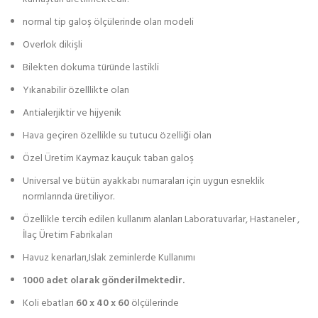
normal tip galoş ölçülerinde olan modeli
Overlok dikişli
Bilekten dokuma türünde lastikli
Yıkanabilir özelllikte olan
Antialerjiktir ve hijyenik
Hava geçiren özellikle su tutucu özelliği olan
Özel Üretim Kaymaz kauçuk taban galoş
Universal ve bütün ayakkabı numaraları için uygun esneklik
normlarında üretiliyor.
Özellikle tercih edilen kullanım alanları Laboratuvarlar, Hastaneler ,
İlaç Üretim Fabrikaları
Havuz kenarları,Islak zeminlerde Kullanımı
1000 adet olarak gönderilmektedir.
Koli ebatları
60 x 40 x 60
ölçülerinde