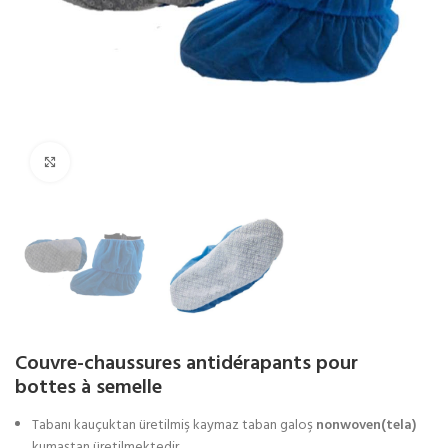
Agrandir
Couvre-chaussures antidérapants pour
bottes à semelle
Tabanı kauçuktan üretilmiş kaymaz taban galoş
nonwoven(tela)
kumaştan üretilmektedir.