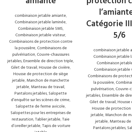
amiante
protection 
l’amiant
combinaison jetable amiante
,
Catégorie II
Combinaison jetable laminée
,
Combinaison jetable SMS
,
5/6
Combinaison jetable visiteur
,
Combinaisons de protection contre
la poussière
,
Combinaisons de
combinaison jetable 
pulvérisation
,
Couvre-chaussures
Combinaison jetable 
jetables
,
Ensemble de direction triple
,
Combinaison jetabl
Gilet de travail
,
Housse de civière
,
Combinaison jetable v
Housse de protection de siège
Combinaisons de protect
jetable
,
Manchon de manchette
la poussière
,
Combinai
jetable
,
Manteau de travail
,
pulvérisation
,
Couvre-c
Pantalons jetables
,
Salopette
jetables
,
Ensemble de dire
d’enquête sur les scènes de crime
,
Gilet de travail
,
Housse 
Salopette de ferme avicole
,
Housse de protection 
Salopettes pour les entreprises de
jetable
,
Manchon de m
restauration
,
Tablier jetable
,
Taie
jetable
,
Manteau de t
d’oreiller jetable
,
Tapis de voiture
Pantalons jetables
,
Sa