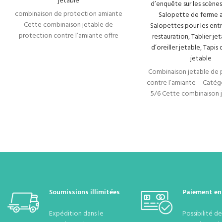
jetable
d’enquête sur les scène
combinaison de protection amiante
Salopette de ferme 
Cette combinaison jetable de
Salopettes pour les entr
protection contre l’amiante offre
restauration
,
Tablier je
une sécurité optimale pour les
d’oreiller jetable
,
Tapis 
travailleurs exposés aux
jetable
Combinaison jetable de 
contre l’amiante – Catégo
5/6 Cette combinaison 
protection contre l’ami
une
Soumissions illimitées
Paiement en
Expédition dans le
Possibilité d