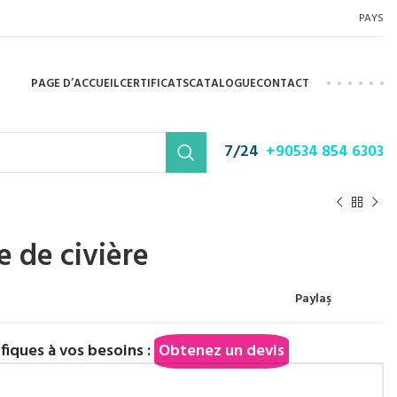
PAYS
PAGE D’ACCUEIL
CERTIFICATS
CATALOGUE
CONTACT
7/24
+90534 854 6303
 de civière
Paylaş
ifiques à vos besoins :
Obtenez un devis