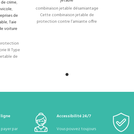
jetable
s de crime
,
combinaison jetable désamiantage
avicole
,
Cette combinaison jetable de
eprises de
protection contre l’amiante offre
table
,
Taie
une sécurité optimale pour les
de voiture
travailleurs exposés aux fibres
protection
rie III Type
jetable de
ante offre
 ligne
Accessibilité 24/7
e payer par
Vous pouvez toujours