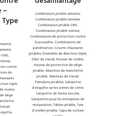
contre
désamiantage
e –
combinaison jetable amiante
,
I Type
Combinaison jetable laminée
,
Combinaison jetable SMS
,
Combinaison jetable visiteur
,
Combinaisons de protection contre
la poussière
,
Combinaisons de
amiante
,
pulvérisation
,
Couvre-chaussures
laminée
,
jetables
,
Ensemble de direction triple
,
e SMS
,
Gilet de travail
,
Housse de civière
,
isiteur
,
Housse de protection de siège
ion contre
jetable
,
Manchon de manchette
sons de
jetable
,
Manteau de travail
,
haussures
Pantalons jetables
,
Salopette
ction triple
,
d’enquête sur les scènes de crime
,
de civière
,
Salopette de ferme avicole
,
de siège
Salopettes pour les entreprises de
anchette
restauration
,
Tablier jetable
,
Taie
ravail
,
d’oreiller jetable
,
Tapis de voiture
lopette